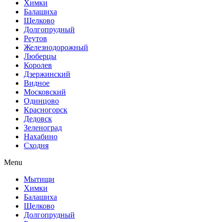
Химки
Балашиха
Щелково
Долгопрудный
Реутов
Железнодорожный
Люберцы
Королев
Дзержинский
Видное
Московский
Одинцово
Красногорск
Дедовск
Зеленоград
Нахабино
Сходня
Menu
Мытищи
Химки
Балашиха
Щелково
Долгопрудный