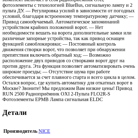
фотоэлементы с технологией BlueBus, сигнальную лампу и 2
пульта ДУ. — Регулировка усилий в зависимости от погодных
условий, благодаря встроенному температурному датчику; —
Привод самообучаемый. Автоматическое запоминаний
устройством крайних положений ворот. — Нет
необходимости вешать на ворота дополнительные замки или
различные запорные устройства, так как привод оснащен
функцией самоблокировки; — Постоянный контроль
движения створки ворот, что позволяет при обнаружении
препятствия включить обратный ход; — Возможно
расположение двух приводов со створками ворот друг на
против друга. Эта функция позволяет автоматизировать очень
широкие проезды; — Отсутствие шума при работе
обеспечивается за счет плавного старта и всего цикла в целом.
Остался вопрос, где купить автоматику для откатных ворот в
Москве? Звоните! Мы предложим Вам низкие цены! Привод
RUN 2500 Радиоприёмник OXI 2-Пульта FLO2R-S
Фотоэлементы EPMB Лампа сигнальная ELDC
Детали
Производитель
NICE