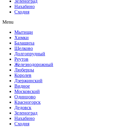
Зеленоград
Нахабино
Сходня
Menu
Мытищи
Химки
Балашиха
Щелково
Долгопрудный
Реутов
Железнодорожный
Люберцы
Королев
Дзержинский
Видное
Московский
Одинцово
Красногорск
Дедовск
Зеленоград
Нахабино
Сходня