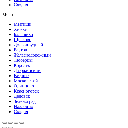
Сходня
Menu
Мытищи
Химки
Балашиха
Щелково
Долгопрудный
Реутов
Железнодорожный
Люберцы
Королев
Дзержинский
Видное
Московский
Одинцово
Красногорск
Дедовск
Зеленоград
Нахабино
Сходня