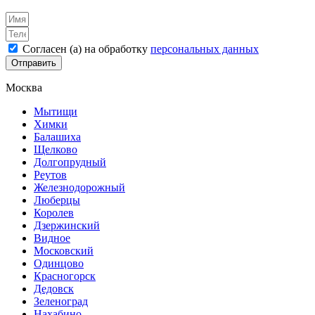
Согласен (а) на обработку
персональных данных
Отправить
Москва
Мытищи
Химки
Балашиха
Щелково
Долгопрудный
Реутов
Железнодорожный
Люберцы
Королев
Дзержинский
Видное
Московский
Одинцово
Красногорск
Дедовск
Зеленоград
Нахабино