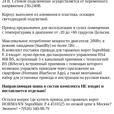
24 В. Сетевой подключение осуществляется от переменного
напряжения 230-240В.
Корпус выполнен из алюминия и пластика, оснащен
светодиодной подсветкой.
Привод предназначен для эксплуатации в сухих помещениях
с температурами в диапазоне от -20 до +60 градусов Цельсия.
Максимальное потребление мощности двигателя: 200Вт, в
режиме ожидания (StandBy) не более 1Вт. .
В комплект поставки привода для гаражных ворот SupraMatic
E 4 входит: пульт-брелок дистанционного управления HS4
868 BS, встроенный 3-х канальный приемник с технологией
BS (BiSecur), встроенный приемник с помощью которого
возможно управлять приводом через приложение на
смартфоне (Hormann BlueSecur App), а также монтажный
набор для установки привода и инструкция на русском языке.
Направляющая шина в состав комплекта НЕ входит и
поставляется отдельно!
Остался вопрос где купить привод для гаражных ворот
HORMANN SupraMatic P 4 4510325
по низкой цене в Москве?
Звоните!
+7(926) 340-98-79