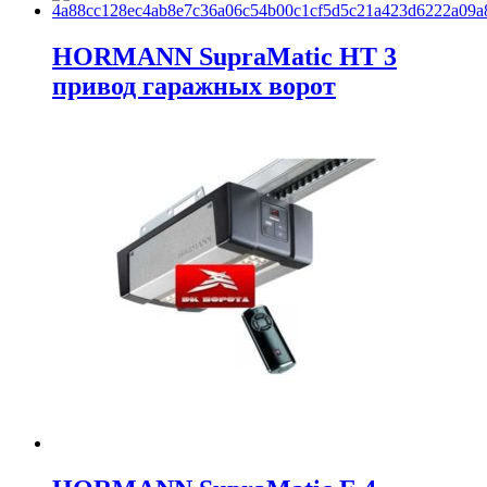
HORMANN SupraMatic HT 3
привод гаражных ворот