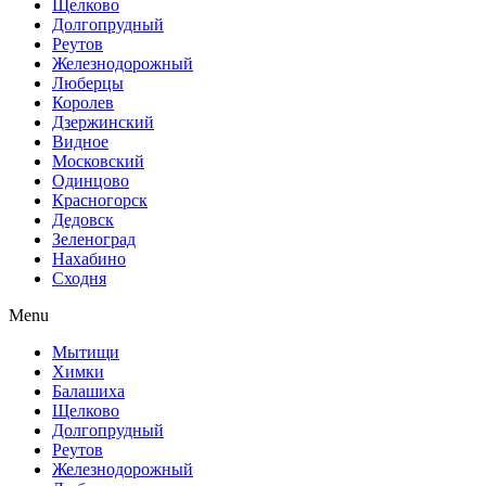
Щелково
Долгопрудный
Реутов
Железнодорожный
Люберцы
Королев
Дзержинский
Видное
Московский
Одинцово
Красногорск
Дедовск
Зеленоград
Нахабино
Сходня
Menu
Мытищи
Химки
Балашиха
Щелково
Долгопрудный
Реутов
Железнодорожный