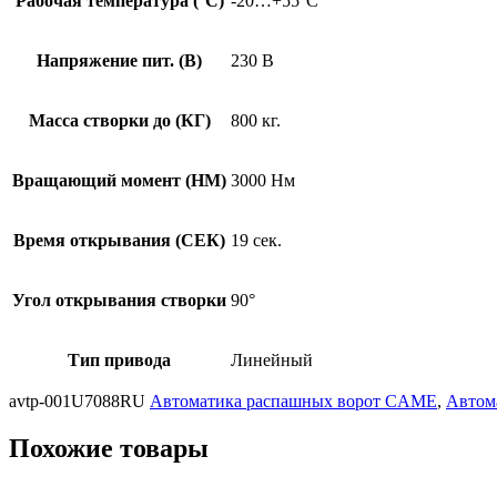
Рабочая температура (°C)
-20…+55°C
Напряжение пит. (В)
230 В
Масса створки до (КГ)
800 кг.
Вращающий момент (НМ)
3000 Нм
Время открывания (СЕК)
19 сек.
Угол открывания створки
90°
Тип привода
Линейный
avtp-001U7088RU
Автоматика распашных ворот CAME
,
Автом
Похожие товары