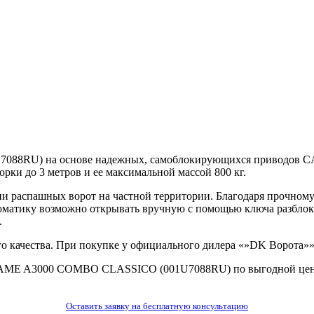
8RU) на основе надежных, самоблокирующихся приводов CAM
рки до 3 метров и ее максимальной массой 800 кг.
 распашных ворот на частной территории. Благодаря прочному
томатику возможно открывать вручную с помощью ключа разблок
.
 качества. При покупке у официального дилера «»DK Ворота»» 
т CAME A3000 COMBO CLASSICO (001U7088RU) по выгодной цене
Оставить заявку на бесплатную консультацию