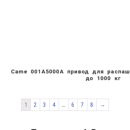
Came 001A5000A привод для распаш
до 1000 кг
1
2
3
4
…
6
7
8
→