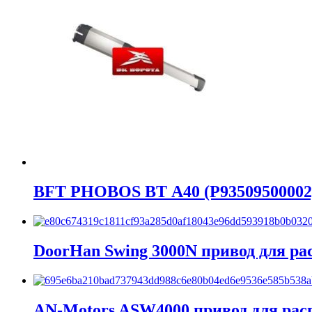
BFT PHOBOS BT А40 (P93509500002)
DoorHan Swing 3000N привод для р
AN-Motors ASW4000 привод для ра