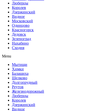
Люберцы
Королев
Дзержинский
Видное
Московский
Одинцово
Красногорск
Дедовск
Зеленоград
Нахабино
Сходня
Menu
Мытищи
Химки
Балашиха
Щелково
Долгопрудный
Реутов
Железнодорожный
Люберцы
Королев
Дзержинский
Видное