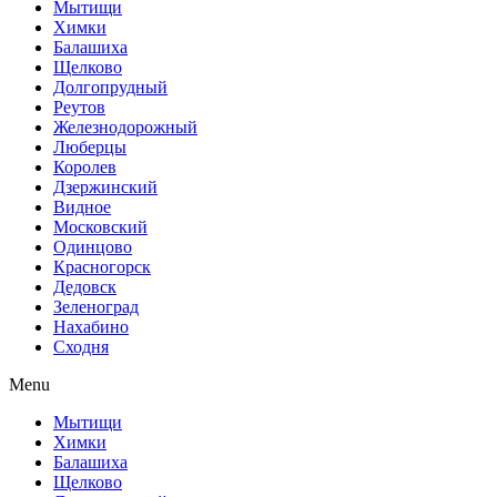
Мытищи
Химки
Балашиха
Щелково
Долгопрудный
Реутов
Железнодорожный
Люберцы
Королев
Дзержинский
Видное
Московский
Одинцово
Красногорск
Дедовск
Зеленоград
Нахабино
Сходня
Menu
Мытищи
Химки
Балашиха
Щелково