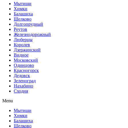
Мытищи
Химки
Балашиха
Щелково
Долгопрудный
Реутов
Железнодорожный
Люберцы
Королев
Дзержинский
Видное
Московский
Одинцово
Красногорск
Дедовск
Зеленоград
Нахабино
Сходня
Menu
Мытищи
Химки
Балашиха
Щелково