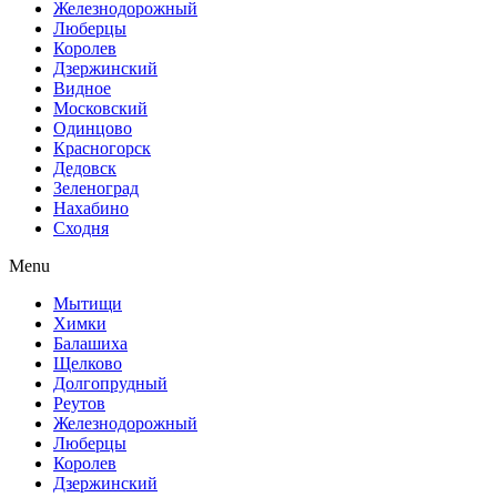
Железнодорожный
Люберцы
Королев
Дзержинский
Видное
Московский
Одинцово
Красногорск
Дедовск
Зеленоград
Нахабино
Сходня
Menu
Мытищи
Химки
Балашиха
Щелково
Долгопрудный
Реутов
Железнодорожный
Люберцы
Королев
Дзержинский