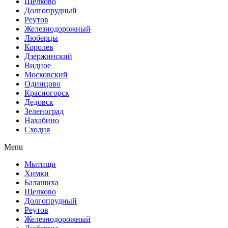
Щелково
Долгопрудный
Реутов
Железнодорожный
Люберцы
Королев
Дзержинский
Видное
Московский
Одинцово
Красногорск
Дедовск
Зеленоград
Нахабино
Сходня
Menu
Мытищи
Химки
Балашиха
Щелково
Долгопрудный
Реутов
Железнодорожный