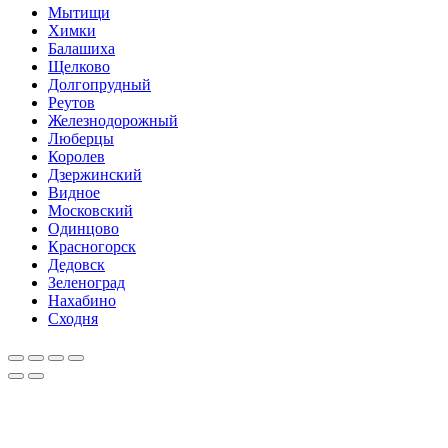
Мытищи
Химки
Балашиха
Щелково
Долгопрудный
Реутов
Железнодорожный
Люберцы
Королев
Дзержинский
Видное
Московский
Одинцово
Красногорск
Дедовск
Зеленоград
Нахабино
Сходня