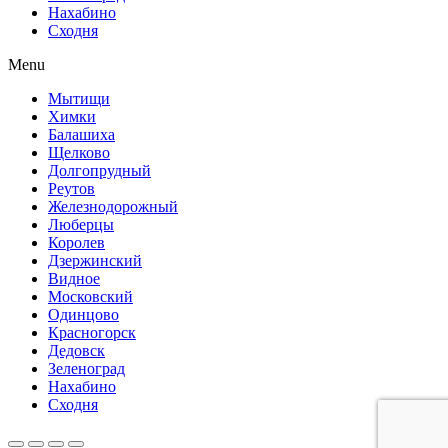
Нахабино
Сходня
Menu
Мытищи
Химки
Балашиха
Щелково
Долгопрудный
Реутов
Железнодорожный
Люберцы
Королев
Дзержинский
Видное
Московский
Одинцово
Красногорск
Дедовск
Зеленоград
Нахабино
Сходня