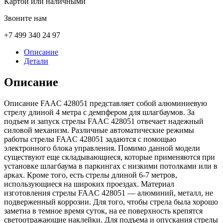
Картой или наличными
Звоните нам
+7 499 340 24 97
Описание
Детали
Описание
Описание FAAC 428051 представляет собой алюминиевую
стрелу длиной 4 метра с демпфером для шлагбаумов. За
подъем и запуск стрелы FAAC 428051 отвечает надежный
силовой механизм. Различные автоматические режимы
работы стрелы FAAC 428051 задаются с помощью
электронного блока управления. Помимо данной модели
существуют еще складывающиеся, которые применяются при
установке шлагбаума в паркингах с низкими потолками или в
арках. Кроме того, есть стрелы длиной 6-7 метров,
использующиеся на широких проездах. Материал
изготовления стрелы FAAC 428051 — алюминий, металл, не
подверженный коррозии. Для того, чтобы стрела была хорошо
заметна в темное время суток, на ее поверхность крепятся
светоотражающие наклейки. Для подъема и опускания стрелы