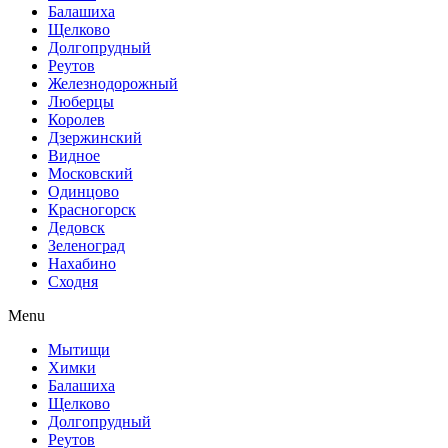
Балашиха
Щелково
Долгопрудный
Реутов
Железнодорожный
Люберцы
Королев
Дзержинский
Видное
Московский
Одинцово
Красногорск
Дедовск
Зеленоград
Нахабино
Сходня
Menu
Мытищи
Химки
Балашиха
Щелково
Долгопрудный
Реутов