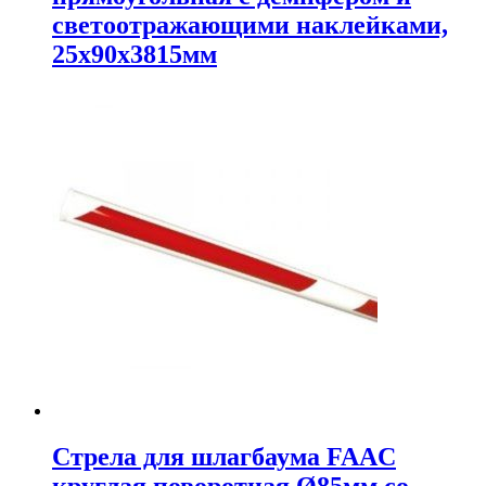
светоотражающими наклейками,
25х90х3815мм
Стрела для шлагбаума FAAC
круглая поворотная Ø85мм со