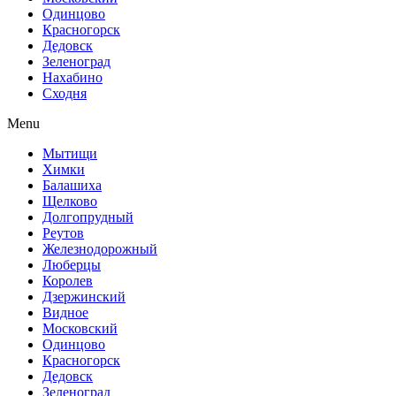
Одинцово
Красногорск
Дедовск
Зеленоград
Нахабино
Сходня
Menu
Мытищи
Химки
Балашиха
Щелково
Долгопрудный
Реутов
Железнодорожный
Люберцы
Королев
Дзержинский
Видное
Московский
Одинцово
Красногорск
Дедовск
Зеленоград