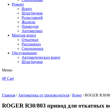
Ремонт
Ворот
Шлагбаумов
Рольставней
Жалюзи
Приводов
Автоматики
Монтаж ворот
Откатных
Распашных
Секционных
Обслуживание
Автоматических ворот
Шлагбаумов
Меню
0
Р
Cart
Главная
/
Автоматика от производителя
/
Roger
/ ROGER R30/803
ROGER R30/803 привод для откатных во