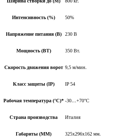
Ширина створки до (М)
800 кг.
Интенсивность (%)
50%
Напряжение питания (В)
230 В
Мощность (ВТ)
350 Вт.
Скорость движения ворот
9,5 м/мин.
Класс защиты (IP)
IP 54
Рабочая температура (°C)*
-30…+70°C
Страна производства
Италия
Габариты (MM)
325х296х162 мм.