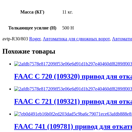
Масса (КГ)
11 кг.
Толкающее усилие (Н)
500 Н
avtp-R30/803
Roger
,
Автоматика для сдвижных ворот
,
Автомати
Похожие товары
FAAC C 720 (109320) привод для от
FAAC C 721 (109321) привод для от
FAAC 741 (109781) привод для отка