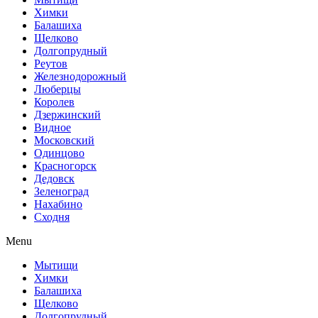
Химки
Балашиха
Щелково
Долгопрудный
Реутов
Железнодорожный
Люберцы
Королев
Дзержинский
Видное
Московский
Одинцово
Красногорск
Дедовск
Зеленоград
Нахабино
Сходня
Menu
Мытищи
Химки
Балашиха
Щелково
Долгопрудный