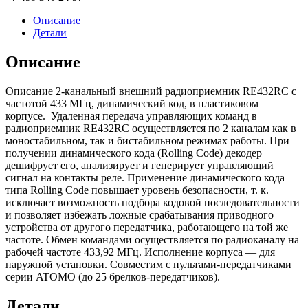
Описание
Детали
Описание
Описание 2-канальный внешний радиоприемник RE432RC с
частотой 433 МГц, динамический код, в пластиковом
корпусе. Удаленная передача управляющих команд в
радиоприемник RE432RC осуществляется по 2 каналам как в
моностабильном, так и бистабильном режимах работы. При
получении динамического кода (Rolling Code) декодер
дешифрует его, анализирует и генерирует управляющий
сигнал на контакты реле. Применение динамического кода
типа Rolling Code повышает уровень безопасности, т. к.
исключает возможность подбора кодовой последовательности
и позволяет избежать ложные срабатывания приводного
устройства от другого передатчика, работающего на той же
частоте. Обмен командами осуществляется по радиоканалу на
рабочей частоте 433,92 МГц. Исполнение корпуса — для
наружной установки. Совместим с пультами-передатчиками
серии ATOMO (до 25 брелков-передатчиков).
Детали