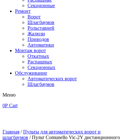
Секционные
Ремонт
Ворот
Шлагбаумов
Рольставней
Жалюзи
Приводов
Автоматики
Монтаж ворот
Откатных
Распашных
Секционных
Обслуживание
Автоматических ворот
Шлагбаумов
Меню
0
Р
Cart
Главная
/
Пульты для автоматических ворот и
шлагбаумов
/ Пульт Comunello Vic-2Y дистанционного