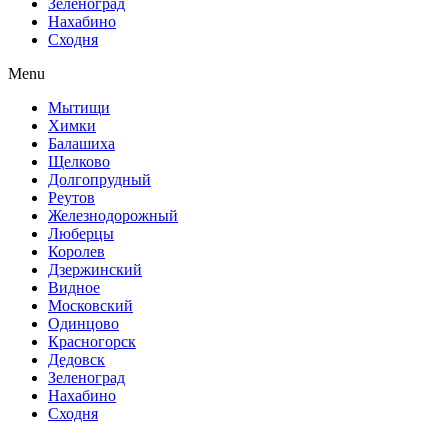
Зеленоград
Нахабино
Сходня
Menu
Мытищи
Химки
Балашиха
Щелково
Долгопрудный
Реутов
Железнодорожный
Люберцы
Королев
Дзержинский
Видное
Московский
Одинцово
Красногорск
Дедовск
Зеленоград
Нахабино
Сходня