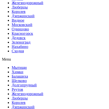
Железнодорожный
Люберцы
Королев
Дзержинский
Видное
Московский
Одинцово
Красногорск
Дедовск
Зеленоград
Нахабино
Сходня
Menu
Мытищи
Химки
Балашиха
Щелково
Долгопрудный
Реутов
Железнодорожный
Люберцы
Королев
Дзержинский