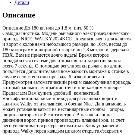
Детали
Описание
Описание До 180 кг. или до 1,8 м. инт. 50 %.
Самодиагностика. Модель рычажного электромеханического
привода NICE WALKY2024KCE предназначена для калиток
и ворот с колоннами небольшого размера, до 10см, весом до
180 килограмм и шириной створки до 1,8 метров из дерева и
ПВХ. Вам не придется долго ждать! Время которое
понадобиться системе для открытия или закрытия ворота
всего 7 секунд. С помощью регулировки рычага по длине
появляется дополнительная возможность монтажа к стойке в
случае если стена или преграда близко прилегают.
Предусмотрен автоматический режим самообучения привода,
который запоминает крайние точки при каждом маневре.
Предлагаем Вам купить удобный, компактный,
многофункциональный привод для распашных ворот и
калиток Walky от итальянского бренда Nice. Данная модель
может устанавливаться на нестандартные столбы – опоры,
ширина которых от 8 сантиметров. В начале и конце
движения ворот, привод производить плавный ход, за счет
чего увеличивается ресурс автоматики. Блок управления
привода Walky перед каждым циклом открытия/закрытия