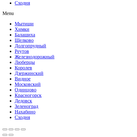
Сходня
Menu
Мытищи
Химки
Балашиха
Щелково
Долгопрудный
Реутов
Железнодорожный
Люберцы
Королев
Дзержинский
Видное
Московский
Одинцово
Красногорск
Дедовск
Зеленоград
Нахабино
Сходня