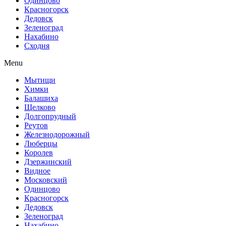
Одинцово
Красногорск
Дедовск
Зеленоград
Нахабино
Сходня
Menu
Мытищи
Химки
Балашиха
Щелково
Долгопрудный
Реутов
Железнодорожный
Люберцы
Королев
Дзержинский
Видное
Московский
Одинцово
Красногорск
Дедовск
Зеленоград
Нахабино