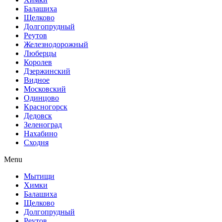
Балашиха
Щелково
Долгопрудный
Реутов
Железнодорожный
Люберцы
Королев
Дзержинский
Видное
Московский
Одинцово
Красногорск
Дедовск
Зеленоград
Нахабино
Сходня
Menu
Мытищи
Химки
Балашиха
Щелково
Долгопрудный
Реутов