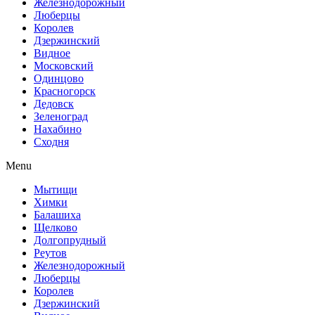
Железнодорожный
Люберцы
Королев
Дзержинский
Видное
Московский
Одинцово
Красногорск
Дедовск
Зеленоград
Нахабино
Сходня
Menu
Мытищи
Химки
Балашиха
Щелково
Долгопрудный
Реутов
Железнодорожный
Люберцы
Королев
Дзержинский