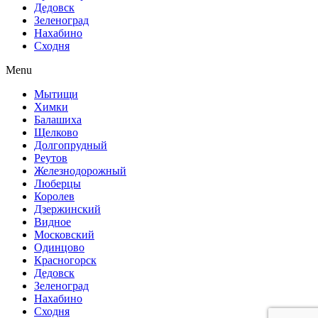
Дедовск
Зеленоград
Нахабино
Сходня
Menu
Мытищи
Химки
Балашиха
Щелково
Долгопрудный
Реутов
Железнодорожный
Люберцы
Королев
Дзержинский
Видное
Московский
Одинцово
Красногорск
Дедовск
Зеленоград
Нахабино
Сходня