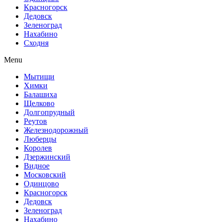
Красногорск
Дедовск
Зеленоград
Нахабино
Сходня
Menu
Мытищи
Химки
Балашиха
Щелково
Долгопрудный
Реутов
Железнодорожный
Люберцы
Королев
Дзержинский
Видное
Московский
Одинцово
Красногорск
Дедовск
Зеленоград
Нахабино