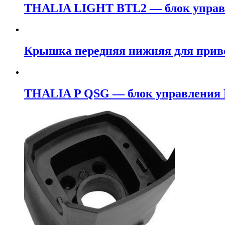
THALIA LIGHT BTL2 — блок управл
Крышка передняя нижняя для при
THALIA P QSG — блок управления 