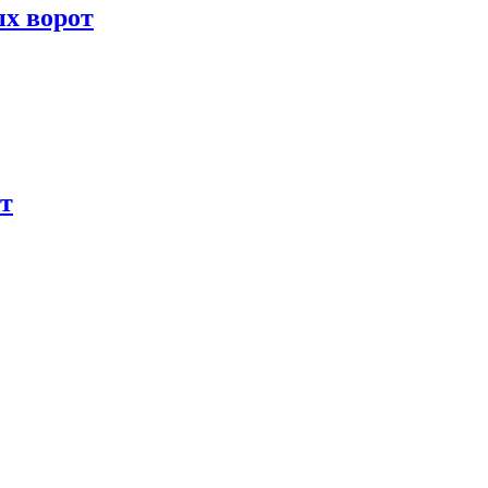
х ворот
т