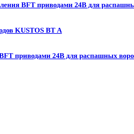
ения BFT приводами 24В для распашны
водов KUSTOS BT A
BFT приводами 24В для распашных воро