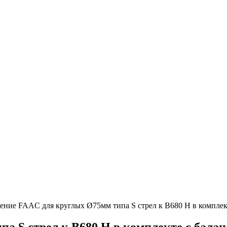
ение FAAC для круглых Ø75мм типа S стрел к B680 H в компле
а S стрел к B680 H в комплекте с бала