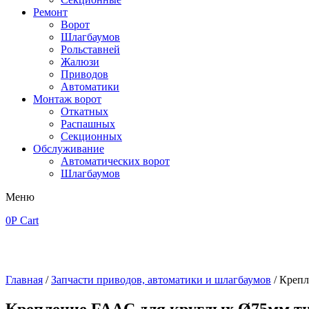
Ремонт
Ворот
Шлагбаумов
Рольставней
Жалюзи
Приводов
Автоматики
Монтаж ворот
Откатных
Распашных
Секционных
Обслуживание
Автоматических ворот
Шлагбаумов
Меню
0
Р
Cart
Главная
/
Запчасти приводов, автоматики и шлагбаумов
/ Крепл
Крепление FAAC для круглых Ø75мм тип