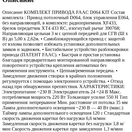
Описание КОМПЛЕКТ ПРИВОДА FAAC D064 KIT Состав
комплекта : Привод потолочный D064, блок управления E064,
без направляющей, в комплекте: радиоприемник XF433,
брелок передатчик XT4 433 RC, изогнутый рычаг 390768;
Направляющая цельная 3 м с цепной передачей для СГВ (Ш х
В) до 5,00 x 2,62м. • Самоблокирующийся привод с защитой
от взлома позволяет избежать установки дополнительных
замков и задвижек. • Бистабильное устройство разблокировки
привода (ПАТЕНТ FAAC). • Быстрая и простая установка
благодаря предварительно монтированной направляющей и
поворотного устройства крепления автоматики без
применения инструмента. • Цепная/ременная передача. •
Замедление движения створки в крайних положениях
регулируется с помощью электронного устройства. • Отход
назад при обнаружении препятствия. ХАРАКТЕРИСТИКИ:
Электропитание ~230 В Электродвигатель 24 =24 В Макс.
потребляемая мощность 220 Вт Толкающее усилие 550 Н Тип
применения: непрерывное Мин. расстояние от потолка 35 мм
Лампа дополнительного освещения ~230 В — 40 Вт (макс.)
Таймер лампы дополнительного освещения 120 с Стандартная
скорость движения каретки без нагрузки 6,6 м/мин
Замедленная скорость движения каретки без нагрузки 3,8 м/
мин Скорость движения каретки при замедлении 1,3 м/мин