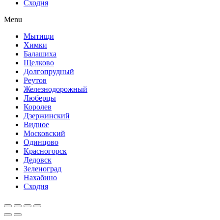
Сходня
Menu
Мытищи
Химки
Балашиха
Щелково
Долгопрудный
Реутов
Железнодорожный
Люберцы
Королев
Дзержинский
Видное
Московский
Одинцово
Красногорск
Дедовск
Зеленоград
Нахабино
Сходня