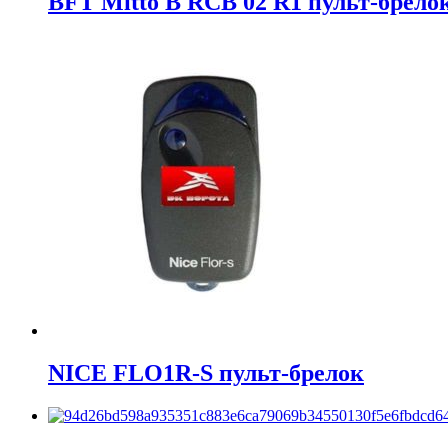
BFT Mitto B RCB 02 R1 пульт-брело
NICE FLO1R-S пульт-брелок