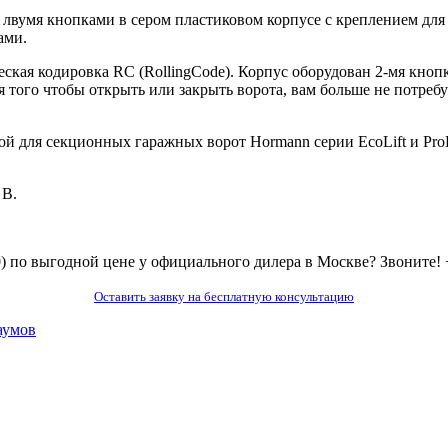
лвумя кнопками в сером пластиковом корпусе с креплением для
ами.
еская кодировка RC (RollingCode). Корпус оборудован 2-мя кноп
я того чтобы открыть или закрыть ворота, вам больше не потре
кой для секционных гаражных ворот Hormann серии EcoLift и Pr
 В.
0) по выгодной цене у официального дилера в Москве? Звоните!
Оставить заявку на бесплатную консультацию
аумов