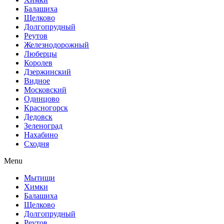
Балашиха
Щелково
Долгопрудный
Реутов
Железнодорожный
Люберцы
Королев
Дзержинский
Видное
Московский
Одинцово
Красногорск
Дедовск
Зеленоград
Нахабино
Сходня
Menu
Мытищи
Химки
Балашиха
Щелково
Долгопрудный
Реутов