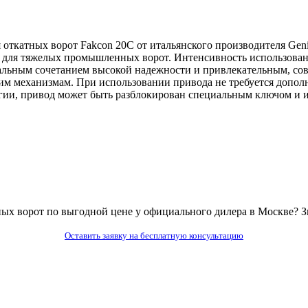
откатных ворот Fakcon 20C от итальянского производителя Geni
т для тяжелых промышленных ворот. Интенсивность использован
мальным сочетанием высокой надежности и привлекательным, со
м механизмам. При использовании привода не требуется дополн
ргии, привод может быть разблокирован специальным ключом и и
тных ворот по выгодной цене у официального дилера в Москве? 
Оставить заявку на бесплатную консультацию