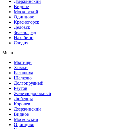
Дзержинский
Видное
Московский
Одинцово
Красногорск
Дедовск
Зеленоград
Нахабино
Сходня
Menu
Мытищи
Химки
Балашиха
Щелково
Долгопрудный
Реутов
Железнодорожный
Люберцы
Королев
Дзержинский
Видное
Московский
Одинцово