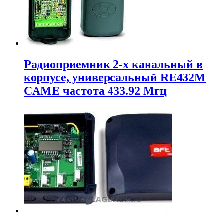
Радиоприемник 2-х канальный в
корпусе, универсальный RE432M
CAME частота 433.92 Мгц