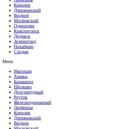
Королев
Дзержинский
Видное
Московский
Одинцово
Красногорск
Дедовск
Зеленоград
Нахабино
Сходня
Menu
Мытищи
Химки
Балашиха
Щелково
Долгопрудный
Реутов
Железнодорожный
Люберцы
Королев
Дзержинский
Видное
Московский