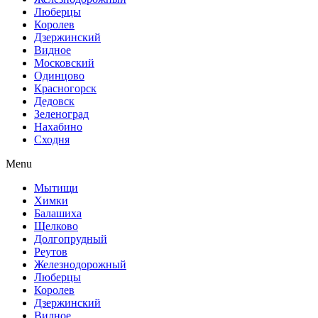
Люберцы
Королев
Дзержинский
Видное
Московский
Одинцово
Красногорск
Дедовск
Зеленоград
Нахабино
Сходня
Menu
Мытищи
Химки
Балашиха
Щелково
Долгопрудный
Реутов
Железнодорожный
Люберцы
Королев
Дзержинский
Видное