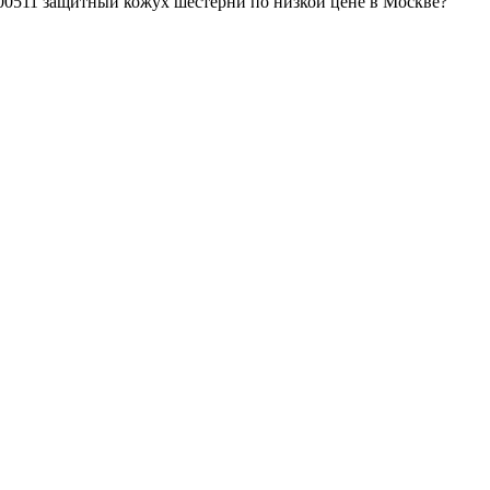
00511 защитный кожух шестерни по низкой цене в Москве?