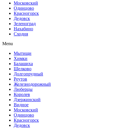
Московский
Одинцово
Красногорск
Дедовск
Зеленоград
Нахабино
Сходня
Menu
Мытищи
Химки
Балашиха
Щелково
Долгопрудный
Реутов
Железнодорожный
Люберцы
Королев
Дзержинский
Видное
Московский
Одинцово
Красногорск
Дедовск