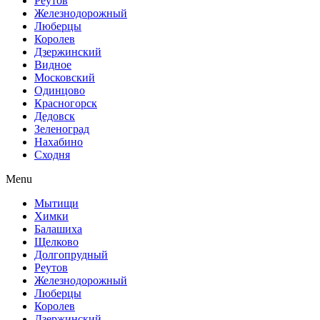
Реутов
Железнодорожный
Люберцы
Королев
Дзержинский
Видное
Московский
Одинцово
Красногорск
Дедовск
Зеленоград
Нахабино
Сходня
Menu
Мытищи
Химки
Балашиха
Щелково
Долгопрудный
Реутов
Железнодорожный
Люберцы
Королев
Дзержинский