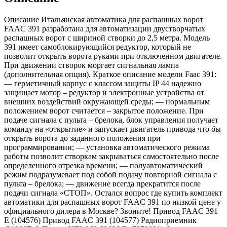
Описание Итальянская автоматика для распашных ворот
FAAC 391 разработана для автоматизации двустворчатых
распашных ворот с шириной створки до 2,5 метра. Модель
391 имеет самоблокирующийся редуктор, который не
позволит открыть ворота руками при отключенном двигателе.
При движении створок моргает сигнальная лампа
(дополнительная опция). Краткое описание модели Faac 391:
— герметичный корпус с классом защиты IP 44 надежно
защищает мотор – редуктор и электронные устройства от
внешних воздействий окружающей среды; — нормальным
положением ворот считается – закрытое положение. При
подаче сигнала с пульта – брелока, блок управления получает
команду на «открытие» и запускает двигатель привода что бы
открыть ворота до заданного положения при
программировании; — установка автоматического режима
работы позволит створкам закрываться самостоятельно после
определенного отрезка времени; — полуавтоматический
режим подразумевает под собой подачу повторной сигнала с
пульта – брелока; — движение всегда прекратится после
подачи сигнала «СТОП». Остался вопрос где купить комплект
автоматики для распашных ворот FAAC 391 по низкой цене у
официального дилера в Москве? Звоните! Привод FAAC 391
E (104576) Привод FAAC 391 (104577) Радиоприемник