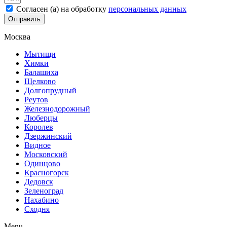
Согласен (а) на обработку
персональных данных
Отправить
Москва
Мытищи
Химки
Балашиха
Щелково
Долгопрудный
Реутов
Железнодорожный
Люберцы
Королев
Дзержинский
Видное
Московский
Одинцово
Красногорск
Дедовск
Зеленоград
Нахабино
Сходня
Menu