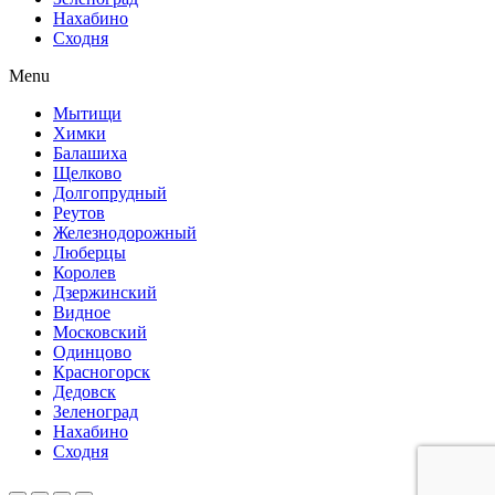
Нахабино
Сходня
Menu
Мытищи
Химки
Балашиха
Щелково
Долгопрудный
Реутов
Железнодорожный
Люберцы
Королев
Дзержинский
Видное
Московский
Одинцово
Красногорск
Дедовск
Зеленоград
Нахабино
Сходня