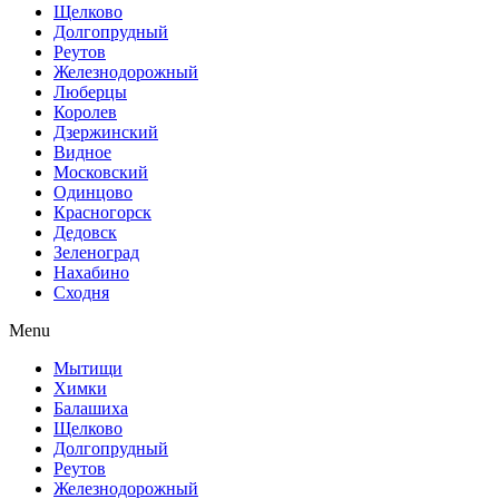
Щелково
Долгопрудный
Реутов
Железнодорожный
Люберцы
Королев
Дзержинский
Видное
Московский
Одинцово
Красногорск
Дедовск
Зеленоград
Нахабино
Сходня
Menu
Мытищи
Химки
Балашиха
Щелково
Долгопрудный
Реутов
Железнодорожный