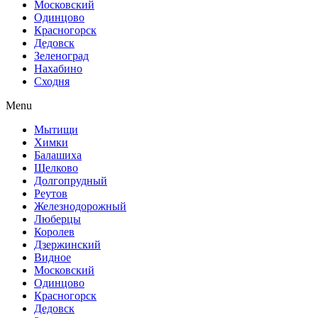
Московский
Одинцово
Красногорск
Дедовск
Зеленоград
Нахабино
Сходня
Menu
Мытищи
Химки
Балашиха
Щелково
Долгопрудный
Реутов
Железнодорожный
Люберцы
Королев
Дзержинский
Видное
Московский
Одинцово
Красногорск
Дедовск