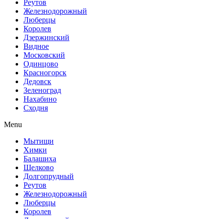
Реутов
Железнодорожный
Люберцы
Королев
Дзержинский
Видное
Московский
Одинцово
Красногорск
Дедовск
Зеленоград
Нахабино
Сходня
Menu
Мытищи
Химки
Балашиха
Щелково
Долгопрудный
Реутов
Железнодорожный
Люберцы
Королев