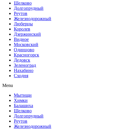
Щелково
Долгопрудный
Реутов
Железнодорожный
Люберцы
Королев
Дзержинский
Видное
Московский
Одинцово
Красногорск
Дедовск
Зеленоград
Нахабино
Сходня
Menu
Мытищи
Химки
Балашиха
Щелково
Долгопрудный
Реутов
Железнодорожный