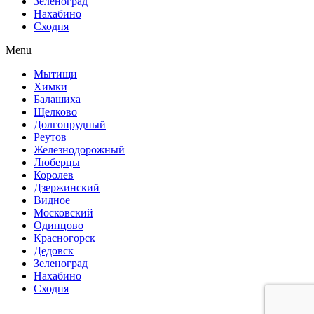
Зеленоград
Нахабино
Сходня
Menu
Мытищи
Химки
Балашиха
Щелково
Долгопрудный
Реутов
Железнодорожный
Люберцы
Королев
Дзержинский
Видное
Московский
Одинцово
Красногорск
Дедовск
Зеленоград
Нахабино
Сходня