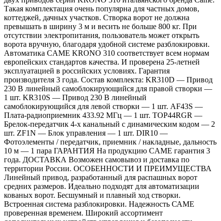
Такая комплектация очень популярна для частных домов,
коттеджей, дачных участков. Створка ворот не должна
превышать в ширину 3 м и весить не больше 800 кг. При
отсутствии электропитания, пользователь может открыть
ворота вручную, благодаря удобной системе разблокировки.
Автоматика CAME KRONO 310 соответствует всем нормам
европейских стандартов качества. И проверена 25-летней
эксплуатацией в российских условиях. Гарантия
производителя 3 года. Состав комплекта: KR310D — Привод
230 В линейный самоблокирующийся для правой створки —
1 шт. KR310S — Привод 230 В линейный
самоблокирующийся для левой створки — 1 шт. AF43S —
Плата-радиоприемник 433.92 МГц — 1 шт. TOP44RGR —
Брелок-передатчик 4-х канальный с динамическим кодом — 2
шт. ZF1N — Блок управления — 1 шт. DIR10 —
Фотоэлементы / передатчик, приемник / накладные, дальность
10 м — 1 пара ГАРАНТИЯ На продукцию CAME гарантия 3
года. ДОСТАВКА Возможен самовывоз и доставка по
территории России. ОСОБЕННОСТИ И ПРЕИМУЩЕСТВА
Линейный привод, разработанный для распашных ворот
средних размеров. Идеально подходят для автоматизации
кованых ворот. Бесшумный и плавный ход створки.
Встроенная система разблокировки. Надежность САМЕ
проверенная временем. Широкий ассортимент