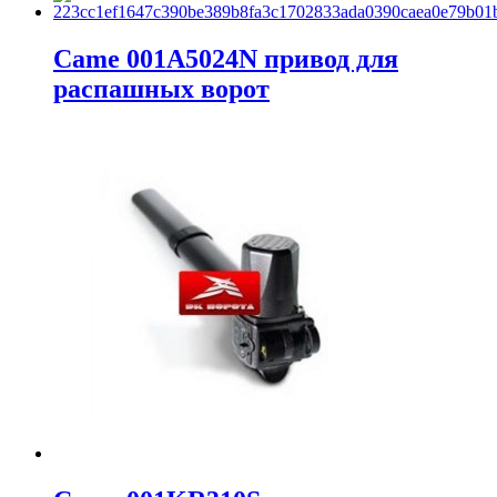
Came 001A5024N привод для
распашных ворот