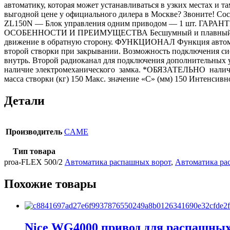
автоматику, которая может устанавливаться в узких местах и 
выгодной цене у официального дилера в Москве? Звоните! С
ZL150N — Блок управления одним приводом — 1 шт. ГАРАНТ
ОСОБЕННОСТИ И ПРЕИМУЩЕСТВА Бесшумный и плавный ход. Ele
движение в обратную сторону. ФУНКЦИОНАЛ Функция автомати
второй створки при закрывании. Возможность подключения си
внутрь. Второй радиоканал для подключения дополнительных
наличие электромеханического замка. *ОБЯЗАТЕЛЬНО нали
масса створки (кг) 150 Макс. значение «С» (мм) 150 Интенсивн
Детали
Производитель
CAME
Тип товара
proa-FLEX 500/2
Автоматика распашных ворот
,
Автоматика р
Похожие товары
Nice WG4000 привод для распашных