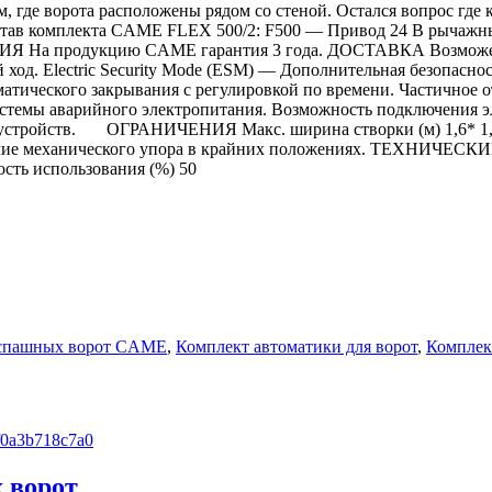
там, где ворота расположены рядом со стеной. Остался вопрос г
остав комплекта CAME FLEX 500/2: F500 — Привод 24 В рычаж
ИЯ На продукцию CAME гарантия 3 года. ДОСТАВКА Возможен 
ctric Security Mode (ESM) — Дополнительная безопасность 2
ческого закрывания с регулировкой по времени. Частичное от
стемы аварийного электропитания. Возможность подключения э
 устройств. ОГРАНИЧЕНИЯ Макс. ширина створки (м) 1,6* 1,2
чие механического упора в крайних положениях. ТЕХНИЧЕСК
ость использования (%) 50
аспашных ворот CAME
,
Комплект автоматики для ворот
,
Комплек
 ворот