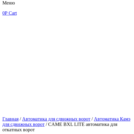
Меню
0
Р
Cart
Главная
/
Автоматика для сдвижных ворот
/
Автоматика Камэ
для сдвижных ворот
/ CAME BXL LITE автоматика для
откатных ворот