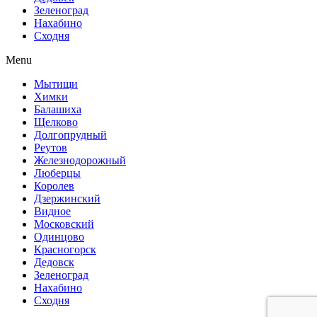
Зеленоград
Нахабино
Сходня
Menu
Мытищи
Химки
Балашиха
Щелково
Долгопрудный
Реутов
Железнодорожный
Люберцы
Королев
Дзержинский
Видное
Московский
Одинцово
Красногорск
Дедовск
Зеленоград
Нахабино
Сходня