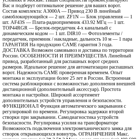
Вас и подберут оптимальное решение для ваших ворот.
Состав комплекта: A3000A — Привод 230 В линейный
самоблокирующийся — 2 шт. ZF1N — Блок управления — 1
шт. AF43S — Плата-радиоприемник 433.92 МГц — 1 шт.
TOP44RGR — Брелок-передатчик 4-х канальный с
динамическим кодом — 1 шт. DIR10 — Фотоэлементы /
передатчик, приемник / накладные, дальность 10 м — 1 пара
ГАРАНТИЯ На продукцию CAME гарантия 3 года.
ДОСТАВКА Возможен самовывоз и доставка по территории
России. ОСОБЕННОСТИ И ПРЕИМУЩЕСТВА Линейный
привод, разработанный для распашных ворот средних
размеров. Идеальное решение для автоматизации распашных
ворот. Надежность САМЕ проверенная временем. Опыт
монтажа и эксплуатации более 25 лет в России. Встроенная
система разблокировки с возможностью дополнения внешней
дистанционной (дополнительный аксессуар). Простота
монтажа и настройки. Широкий ассортимент
дополнительных устройств управления и безопасности.
ФУНКЦИОНАЛ Функция автоматического закрывания с
регулировкой по времени. Регулировка задержки второй
створки при закрывании. Самодиагностика устройств
безопасности. Регулировка усилия на трансформаторе
Возможность подключения электромеханического замка для
створок открывающихся вовнутрь. ОГРАНИЧЕНИЯ Макс.