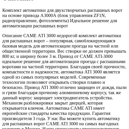
Комплект автоматики для двухстворчатых распашных ворот
на основе привода А3000А (блок управления ZF1N,
радиоуправление, фотоэлементы) Идеальное решение для
автоматизации распашных ворот
Описание САМЕ АТI 3000 недорогой комплект автоматики
для распашных ворот – популярная, самоблокирующаяся
базовая модель для автоматизации проезда на частной или
общественной территории. Вес створки не должен превышать
800 кг, и ширину более 3 м. Привод от CAME АТI-3000
идеальное решение для автоматизации проезда с распашными
воротами на частной территории. Благодаря своей прочности,
компактности и надежности, автоматика ATI 3000 является
одной из самых популярных моделей. Современные
технологии позволяют открывать створки плавно и
безопасно. Привод ATI 3000 отлично защищен от дождя, пыли
и грязи благодаря прочному алюминиевому корпусу, так же
данный корпус защищает электродвигатель устройства.
Механизм разблокировки закрыт дверцей, которая
открывается ключом. Автоматика CAME ATI имеет
европейские стандарты качества продукции. Гарантия
производителя 3 года. У нас Вы можете купить автоматику
для распашных ворот CAME ATI 3000 на самых выгодных
условиях в Москве. Наши специалисты проконсультируют