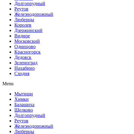
Долгопрудный
Реутов
Железнодорожный
Люберцы
Королев
Дзержинский
Видное
Московский
Одинцово
Красногорск
Дедовск
Зеленоград
Нахабино
Сходня
Menu
Мытищи
Химки
Балашиха
Щелково
Долгопрудный
Реутов
Железнодорожный
Люберцы