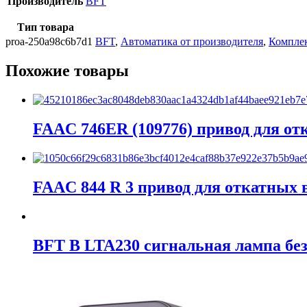
Производитель
BFT
Тип товара
proa-250a98c6b7d1
BFT
,
Автоматика от производителя
,
Комплек
Похожие товары
FAAC 746ER (109776) привод для от
FAAC 844 R 3 привод для откатных 
BFT B LTA230 сигнальная лампа бе